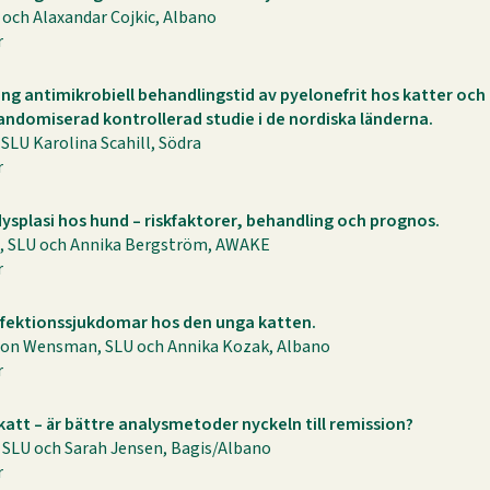
 och Alaxandar Cojkic, Albano
r
ång antimikrobiell behandlingstid av pyelonefrit hos katter och
andomiserad kontrollerad studie i de nordiska länderna.
 SLU Karolina Scahill, Södra
r
splasi hos hund – riskfaktorer, behandling och prognos.
, SLU och Annika Bergström, AWAKE
r
 infektionssjukdomar hos den unga katten.
on Wensman, SLU och Annika Kozak, Albano
r
katt – är bättre analysmetoder nyckeln till remission?
SLU och Sarah Jensen, Bagis/Albano
r