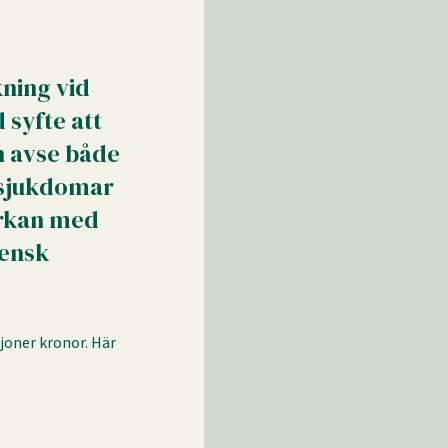
kning vid
 syfte att
n avse både
 sjukdomar
erkan med
vensk
joner kronor. Här