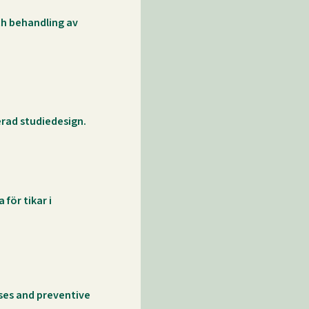
ch behandling av
erad studiedesign.
för tikar i
uses and preventive