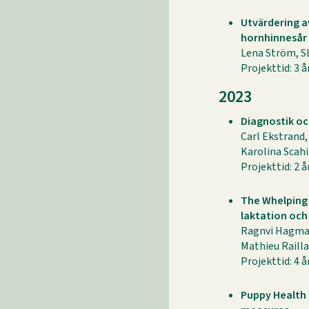
Utvärdering a
hornhinnesår (
Lena Ström, S
Projekttid: 3 å
2023
Diagnostik oc
Carl Ekstrand,
Karolina Scahi
Projekttid: 2 å
The Whelping W
laktation och
Ragnvi Hagma
Mathieu Raill
Projekttid: 4 å
Puppy Health 