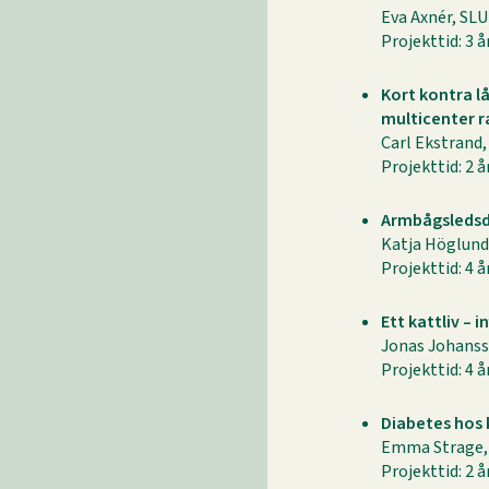
Eva Axnér, SLU
Projekttid: 3 å
Kort kontra l
multicenter r
Carl Ekstrand,
Projekttid: 2 å
Armbågsledsdy
Katja Höglund
Projekttid: 4 å
Ett kattliv –
Jonas Johanss
Projekttid: 4 å
Diabetes hos 
Emma Strage, 
Projekttid: 2 å