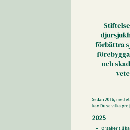
Stiftels
djursjukh
förbättra 
förebygga
och skad
vete
Sedan 2016, med ett
kan Du se vilka pro
2025
Orsaker till 