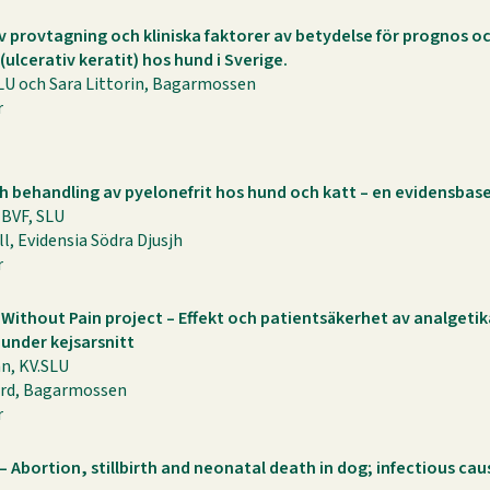
v provtagning och kliniska faktorer av betydelse för prognos o
ulcerativ keratit) hos hund i Sverige.
LU och Sara Littorin, Bagarmossen
r
h behandling av pyelonefrit hos hund och katt – en evidensbas
 BVF, SLU
ll, Evidensia Södra Djusjh
r
ithout Pain project – Effekt och patientsäkerhet av analgetika 
 under kejsarsnitt
n, KV.SLU
ard, Bagarmossen
r
– Abortion, stillbirth and neonatal death in dog; infectious ca