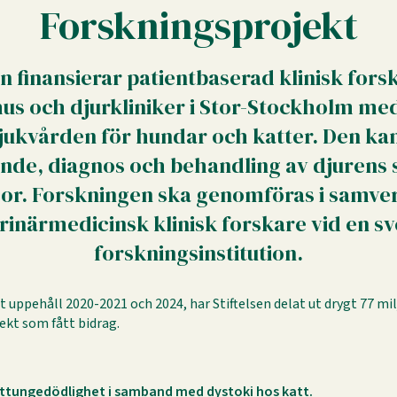
Forskningsprojekt
en finansierar patientbaserad klinisk fors
us och djurkliniker i Stor-Stockholm med
sjukvården för hundar och katter. Den ka
nde, diagnos och behandling av djurens
or. Forskningen ska genomföras i samv
rinärmedicinsk klinisk forskare vid en s
forskningsinstitution.
 uppehåll 2020-2021 och 2024, har Stiftelsen delat ut drygt 77 mil
jekt som fått bidrag.
kattungedödlighet i samband med dystoki hos katt.