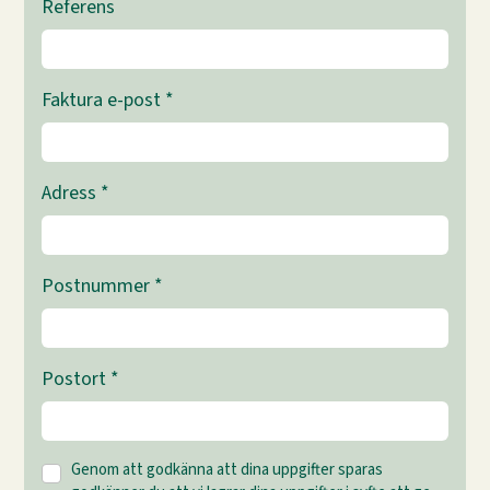
Referens
Faktura e-post
*
Adress
*
Postnummer
*
Postort
*
Genom att godkänna att dina uppgifter sparas