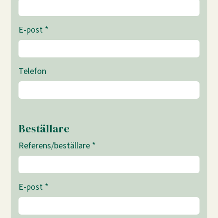
E-post
*
Telefon
Beställare
Referens/beställare
*
E-post
*